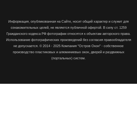
Информация, опубликованная на Сайте
, носит общий характер и служит для
ознакомительных целей, не является публичной офертой. В силу ст. 1259
Гражданского кодекса РФ фотографии относятся к объектам авторского права.
Использование фотографических произведений без согласия правообладателя
не допускается.
© 2014 - 2025 Компания "Остров Окон" - собственное
производство пластиковых и алюминиевых окон, дверей и раздвижных
(портальных) систем.